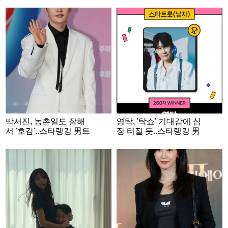
박서진, 농촌일도 잘해
영탁, '탁쇼' 기대감에 심
서 '호감'..스타랭킹 男트
장 터질 듯..스타랭킹 男
롯 '2위'
트롯 '1위'