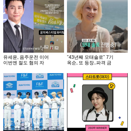
유세윤, 음주운전 이어
"43년째 모태솔로" 7기
이번엔 절도 혐의 자
옥순, 또 등장..파격 금
수.."부끄럽습니다" [스
발 후 '삼수 도전' [나솔
타이슈]
사계]