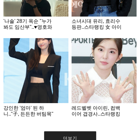
'나솔' 28기 옥순 "누가
소녀시대 유리, 효리수
봐도 임산부"..♥영호와
등판..스타랭킹 女 아이
입맞춤 '달달' 일상
돌 3위
강인한 '엄마' 된 하
레드벨벳 아이린, 컴백
니.."子, 든든한 버팀목"
이어 겹경사..스타랭킹
[사랑이 온다]
女 아이돌 2위
더보기