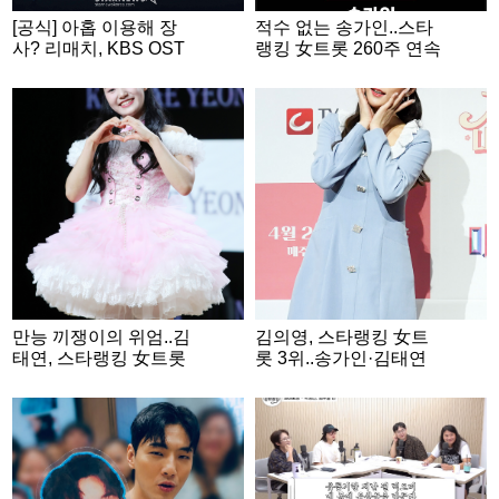
[공식] 아홉 이용해 장
적수 없는 송가인..스타
사? 리매치, KBS OST
랭킹 女트롯 260주 연속
투표 사기 논란 인정
1위
만능 끼쟁이의 위엄..김
김의영, 스타랭킹 女트
태연, 스타랭킹 女트롯
롯 3위..송가인·김태연
2위
과 TOP3