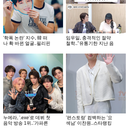
'학폭 논란' 지수, 韓 떠
임우일, 충격적인 절약
나 확 바뀐 얼굴..필리핀
철학.."유통기한 지난 음
쇼핑몰서 포착 [스타이
식, 몸에 유산균 만들어"
슈]
('비밀보장')
누에라, '.exe'로 데뷔 첫
'편스토랑' 컴백하는 '요
음악 방송 1위..'가파른
섹남' 이찬원..스타랭킹
상승세'
男트롯 '3위'