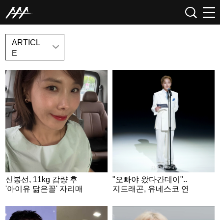
NEWS
ARTICL
E
신봉선, 11kg 감량 후
"오빠야 왔다간데이"..
'아이유 닮은꼴' 자리매
지드래곤, 유네스코 연
김..완벽한 V라인
설 마치고 남긴 한마디
[스타이슈]