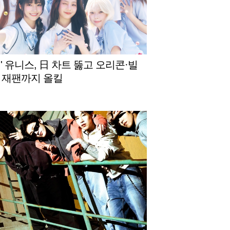
' 유니스, 日 차트 뚫고 오리콘·빌
 재팬까지 올킬