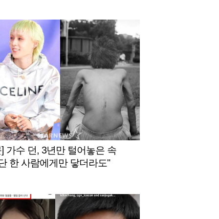
] 가수 던, 3년만 털어놓은 속
."단 한 사람에게만 닿더라도"