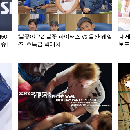
450
'불꽃야구2' 불꽃 파이터즈 vs 울산 웨일
'대세
슈]
즈, 초특급 빅매치
보드