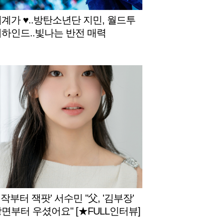
세계가 ♥..방탄소년단 지민, 월드투
비하인드..빛나는 반전 매력
작부터 잭팟' 서수민 "父, '김부장'
장면부터 우셨어요" [★FULL인터뷰]