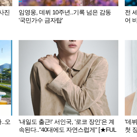
 사진
임영웅, 데뷔 10주년..기록 넘은 감동
전 
'국민가수 금자탑'
어 
..오
'내일도 출근!' 서인국, '로코 장인'은 계
'데뷔
속된다.."40대에도 자연스럽게" [★FUL
첫 