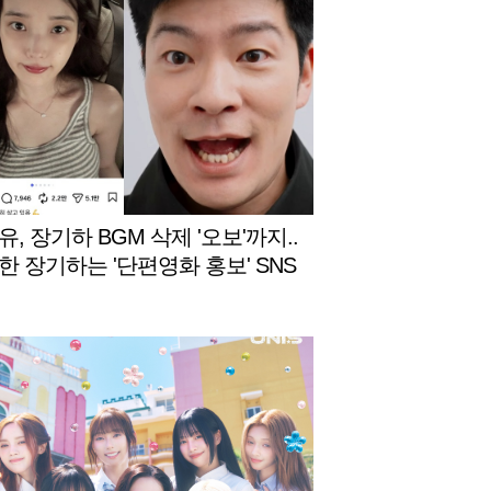
, 장기하 BGM 삭제 '오보'까지..
한 장기하는 '단편영화 홍보' SNS
 [스타이슈]