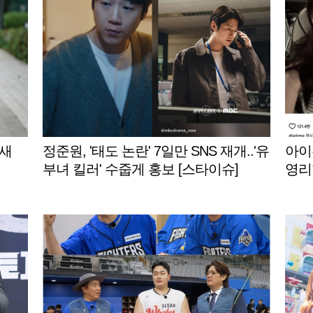
 새
정준원, '태도 논란' 7일만 SNS 재개..'유
아이유
부녀 킬러' 수줍게 홍보 [스타이슈]
영리
게재