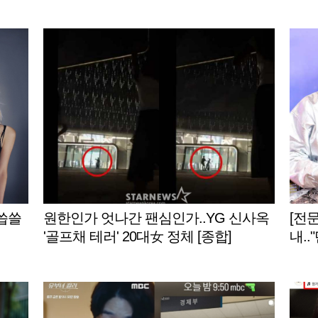
L인터뷰]
.씁쓸
원한인가 엇나간 팬심인가..YG 신사옥
[전문
'골프채 테러' 20대女 정체 [종합]
내.