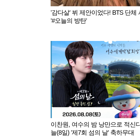
'감다살' 뷔 제안이었다! BTS 단체
'#오늘의 방탄'
이찬원, 여수의 밤 낭만으로 적신다
늘(8일) '제7회 섬의 날' 축하무대