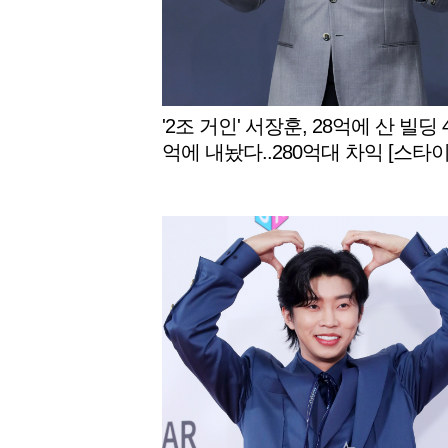
'2조 거인' 서장훈, 28억에 산 빌딩 
억에 내놨다..280억대 차익 [스타이