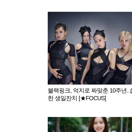
블랙핑크, 억지로 짜맞춘 10주년.
한 생일잔치 [★FOCUS]