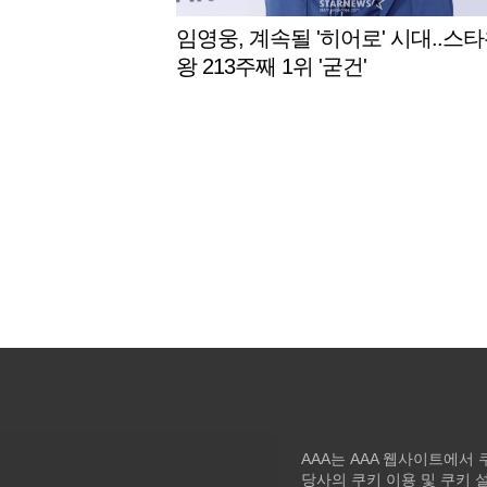
임영웅, 계속될 '히어로' 시대..스
왕 213주째 1위 '굳건'
AAA는 AAA 웹사이트에서
당사의 쿠키 이용 및 쿠키 