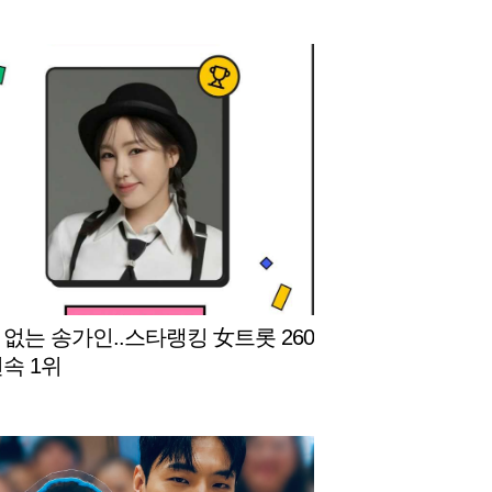
 없는 송가인..스타랭킹 女트롯 260
연속 1위