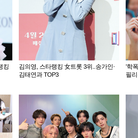
랭킹
김의영, 스타랭킹 女트롯 3위..송가인·
'학폭
김태연과 TOP3
필리