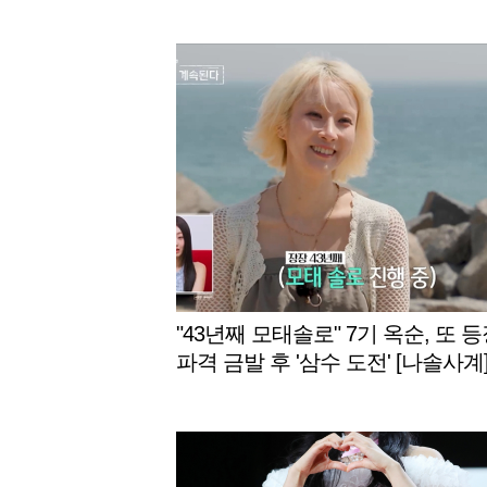
"43년째 모태솔로" 7기 옥순, 또 등장
파격 금발 후 '삼수 도전' [나솔사계