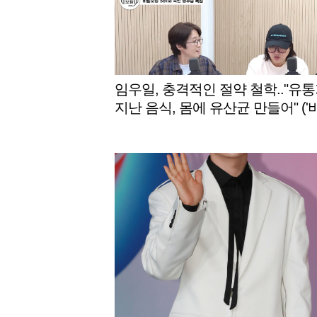
임우일, 충격적인 절약 철학.."유
지난 음식, 몸에 유산균 만들어" ('
보장')