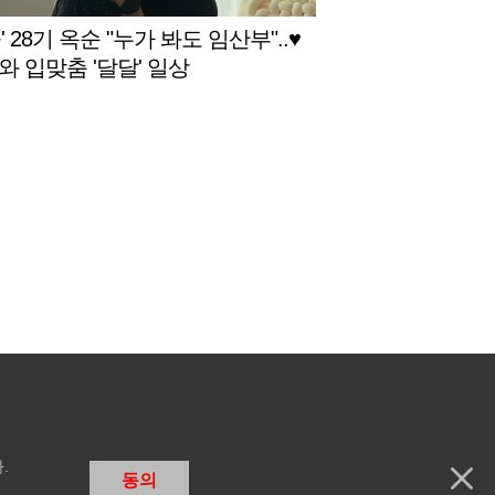
' 28기 옥순 "누가 봐도 임산부"..♥
와 입맞춤 '달달' 일상
.
동의