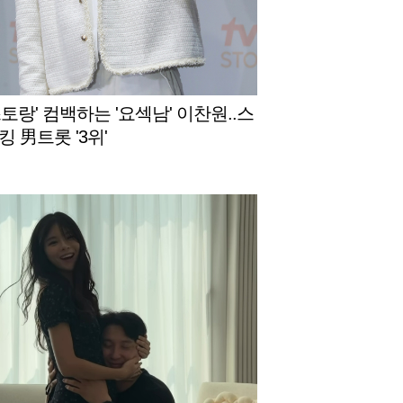
토랑' 컴백하는 '요섹남' 이찬원..스
 男트롯 '3위'