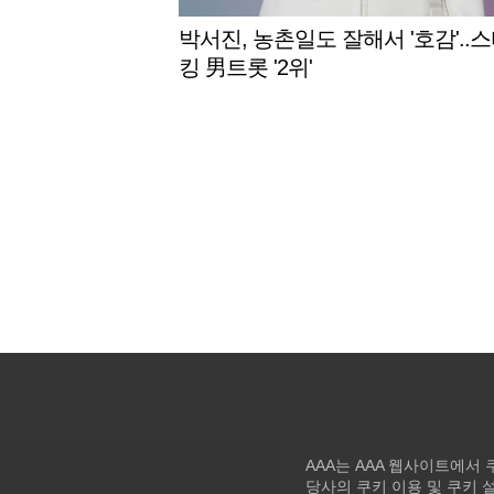
박서진, 농촌일도 잘해서 '호감'..
킹 男트롯 '2위'
AAA는 AAA 웹사이트에서
당사의 쿠키 이용 및 쿠키 