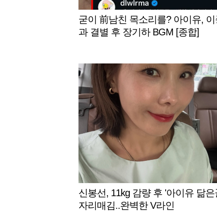
굳이 前남친 목소리를? 아이유, 
과 결별 후 장기하 BGM [종합]
신봉선, 11kg 감량 후 '아이유 닮은
자리매김..완벽한 V라인