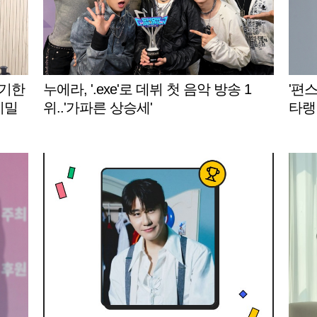
통기한
누에라, '.exe'로 데뷔 첫 음악 방송 1
'편스
비밀
위..'가파른 상승세'
타랭킹