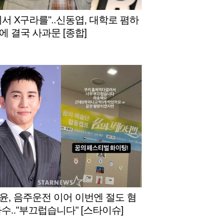
디서 X구라를"..신동엽, 대학로 폄하
에 결국 사과문 [종합]
윤, 음주운전 이어 이번엔 절도 혐
자수.."부끄럽습니다" [스타이슈]