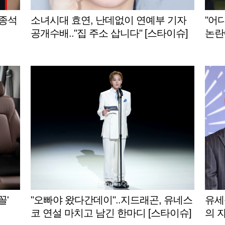
이종석
소녀시대 효연, 난데없이 연예부 기자
"어
공개수배.."집 주소 삽니다" [스타이슈]
논란
꼴'
"오빠야 왔다간데이"..지드래곤, 유네스
유세
코 연설 마치고 남긴 한마디 [스타이슈]
의 