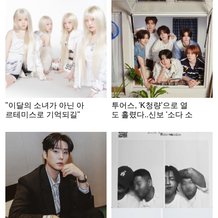
섬 환상 라이브
"이달의 소녀가 아닌 아
투어스, 'K청량'으로 열
르테미스로 기억되길"
도 홀렸다..신보 '소다 소
[★FULL인터뷰]
다'로 日차트 호성적 [★
FOCUS]