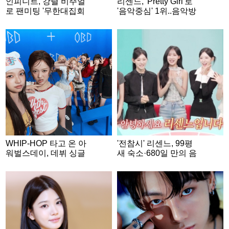
인피니트, 강렬 비주얼
리센느, 'Pretty Girl'로
로 팬미팅 '무한대집회
'음악중심' 1위..음악방
Ⅴ' 개인 콘셉트 포토 공
송 3관왕
개..기대감 증폭
WHIP-HOP 타고 온 아
'전참시' 리센느, 99평
워벌스데이, 데뷔 싱글
새 숙소·680일 만의 음
'Our Birthday' 콘셉트 포
방 1위..감동적 성장史
토 공개..기대 UP
[종합]