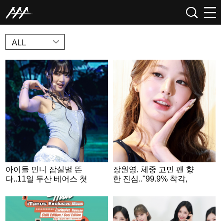
NEWS
ALL
아이들 민니 잠실벌 뜬
장원영, 체중 고민 팬 향
다..11일 두산 베어스 첫
한 진심.."99.9% 착각,
시구 "퀸카 될게요"
있는 그대로 예뻐"