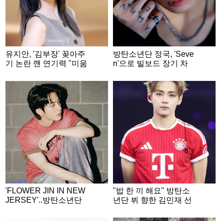
유지안, '김부장' 꽂아주
방탄소년단 정국, 'Seve
기 논란 깬 연기력 "미움
n'으로 빌보드 장기 차
도 사랑도 영광" [★FUL
트 점령..글로벌 차트 15
L인터뷰]
9주 진입 성공 '亞최초·
최장 기록 경신'
'FLOWER JIN IN NEW
"밥 한 끼 해요" 방탄소
JERSEY'..방탄소년단
년단 뷔 향한 김민재 선
진, 월드와이드 큐티 아
수의 진심 어린 메시지
미 녹인 월드와이드 핸