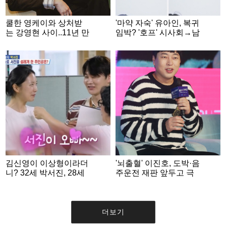
쿨한 영케이와 상처받
'마약 자숙' 유아인, 복귀
는 강영현 사이..11년 만
임박? '호프' 시사회→남
에 꺼낸 완벽한 민낯 [★
사친 스킨십...자꾸 보이
FULL인터뷰]
네 [스타이슈]
김신영이 이상형이라더
'뇌출혈' 이진호, 도박·음
니? 32세 박서진, 28세
주운전 재판 앞두고 극
미녀 개그우먼 황혜선
비리에 퇴원
과 러브라인 [살림남][★
밤TV]
더보기