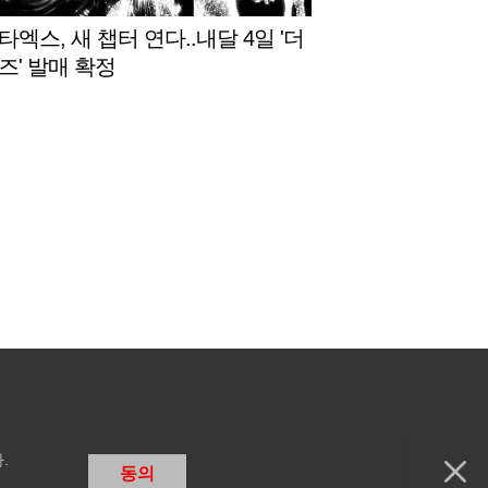
엑스, 새 챕터 연다..내달 4일 '더
즈' 발매 확정
.
동의