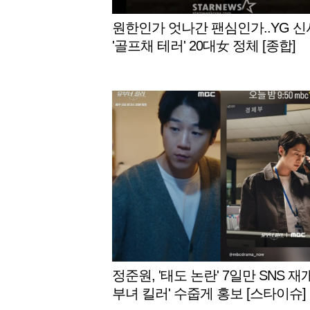
원한인가 엇나간 팬심인가..YG 
'골프채 테러' 20대女 정체 [종합]
정준원, '태도 논란' 7일만 SNS 재개
부녀 킬러' 수줍게 홍보 [스타이슈]