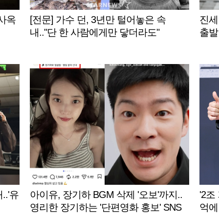
신사옥
[전문] 가수 던, 3년만 털어놓은 속
진세
내.."단 한 사람에게만 닿더라도"
출발
..'유
아이유, 장기하 BGM 삭제 '오보'까지..
'2조
영리한 장기하는 '단편영화 홍보' SNS
억에