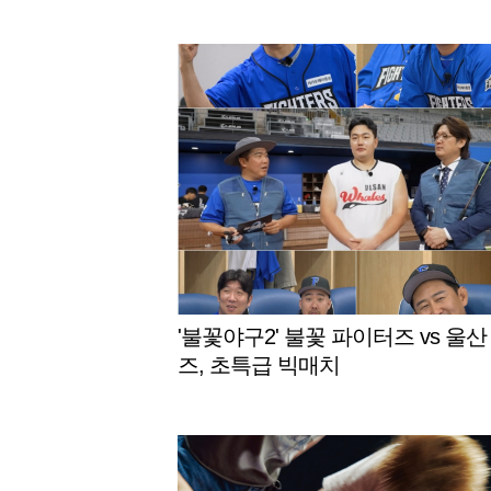
'불꽃야구2' 불꽃 파이터즈 vs 울산
즈, 초특급 빅매치