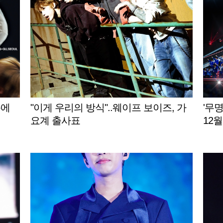
동에
"이게 우리의 방식"..웨이프 보이즈, 가
'무
요계 출사표
12