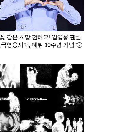
꽃 같은 희망 전해요! 임영웅 팬클
전국영웅시대, 데뷔 10주년 기념 '웅
장학금' 네 번째 꽃밭