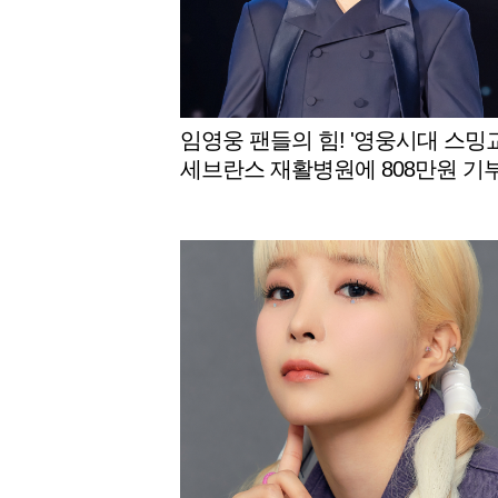
임영웅 팬들의 힘! '영웅시대 스밍교
세브란스 재활병원에 808만원 기