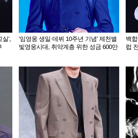
실',
'임영웅 생일·데뷔 10주년 기념' 제천별
백합
부
빛영웅시대, 취약계층 위한 성금 600만
럽 
원 제천시에 기탁
드림