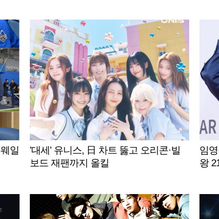
게재 [스타이슈]
 웨일
'대세' 유니스, 日 차트 뚫고 오리콘·빌
임영
보드 재팬까지 올킬
왕 2