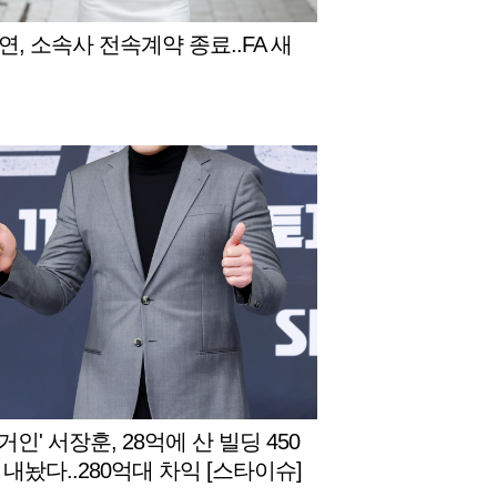
연, 소속사 전속계약 종료..FA 새
 거인' 서장훈, 28억에 산 빌딩 450
 내놨다..280억대 차익 [스타이슈]