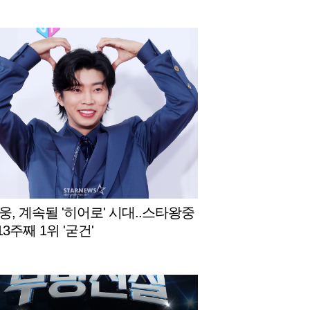
웅, 계속될 '히어로' 시대..스타왕중
13주째 1위 '굳건'