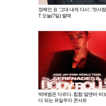
정해인 표 '그대 내게 다시'..'엿사랑'
T 오늘(7일) 발매
박재범은 다르다..힙합·알앤비·비
다 되는 유일무이 콘서트