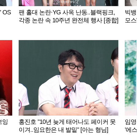
 OS
팬 홀대 논란·YG 사옥 난동..블랙핑크,
빅뱅
각종 논란 속 10주년 완전체 행사 [종합]
모스'
보잉
홍진호 "10년 늦게 태어나도 페이커 못
임영
이겨..임요한은 내 발밑" [아는 형님]
'에