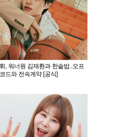
휘, 워너원 김재환과 한솥밥..오프
코드와 전속계약 [공식]