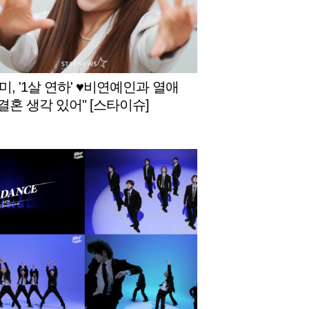
미, '1살 연하' ♥비연예인과 열애
"결혼 생각 있어" [스타이슈]