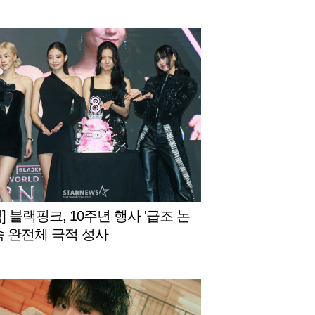
] 블랙핑크, 10주년 행사 '급조 논
 속 완전체 극적 성사