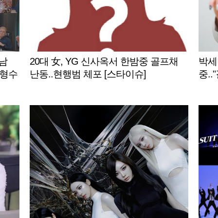
 남
20대 女, YG 신사옥서 한밤중 골프채
박세
[형수
난동..현행범 체포 [스타이슈]
중..