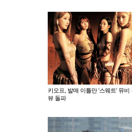
키오프, 발매 이틀만 '스웨트' 뮤비
뷰 돌파