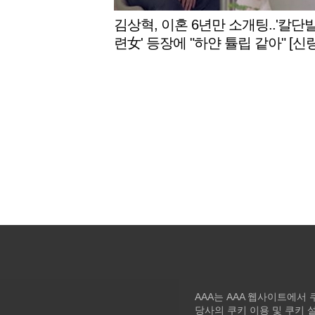
김상혁, 이혼 6년만 소개팅..'칼단
련女' 등장에 "하얀 튤립 같아" [신
업2]
AAA는 AAA 웹사이트에서
당사의 쿠키 이용 및 쿠키 