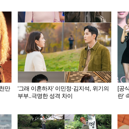
 천만
'그래 이혼하자' 이민정·김지석, 위기의
[공식
부부..극명한 성격 차이
란'