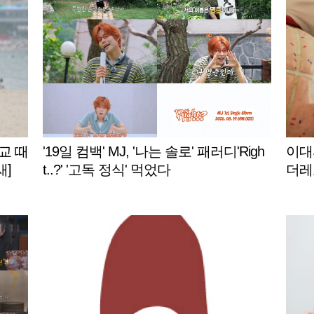
교 때
'19일 컴백' MJ, '나는 솔로' 패러디'Righ
이대
새]
t..?' '고독 정식' 먹었다
더레