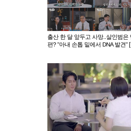
출산 한 달 앞두고 사망..살인범은
편? "아내 손톱 밑에서 DNA 발견" 
다2]