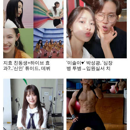
부
지효 친동생+하이브 효
'이솔이♥' 박성광, '심장
과?..'신인' 튜이드, 데뷔
병 투병→입원실서 치
전 SNS 팔로워 '100만'
료' 반려견 근황 "산소방
돌파
적응 중" [스타이슈]