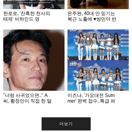
한로로, '잔혹한 천사의
온주완, 40대 안 믿기는
테제' 비하인드 영
복근 노출에 ♥방민아 반
상.."수줍은 미소 뒤 깊
응 [스타이슈]
은 몰입"
"너랑 사귀었으면.." A
이즈나, '가요대전 Sum
씨, 황정민이 직접 한 말
mer' 완벽 접수..특급 퍼
주장 [스타이슈]
포먼스의 향연
더보기