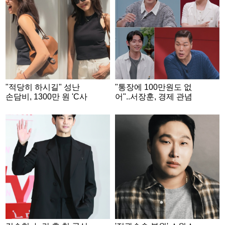
"적당히 하시길" 성난
"통장에 100만원도 없
손담비, 1300만 원 'C사
어"..서장훈, 경제 관념
가방' 들고 웃었다
없는 '무명 배우'에 분노
[연애전쟁]