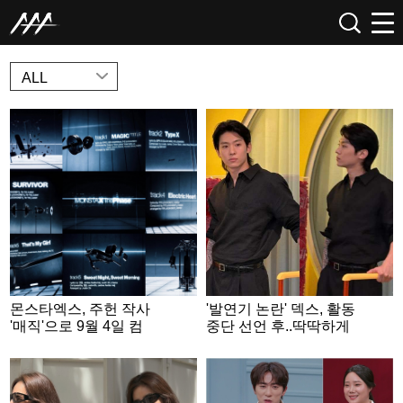
NEWS
ALL
몬스타엑스, 주헌 작사
'발연기 논란' 덱스, 활동
'매직'으로 9월 4일 컴
중단 선언 후..딱딱하게
백..형원 자작곡도 수록
굳은 표정 [스타이슈]