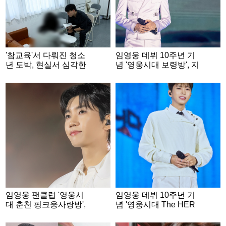
'참교육'서 다뤄진 청소
임영웅 데뷔 10주년 기
년 도박, 현실서 심각한
념 '영웅시대 보령방', 지
수준..2억 4천만원 잃기
역 아동 복지시설에 성
도 [PD수첩]
금..선한 영향력 실천
임영웅 팬클럽 '영웅시
임영웅 데뷔 10주년 기
대 춘천 핑크웅사랑방',
념 '영웅시대 The HER
데뷔 10주년 기념 폭염
O Top 강원', 학대피해
취약계층에 200만원 기
아동 위해 500만원 후원