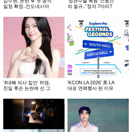
김수현, 논란 후 첫 공식
'정관수술 복원' 스윙스
일정 확정..인도네시아
의 절규.."정자 7마리?
RCTI 37주년 특집 출연
이제 3억 마리" [스타이
슈]
'4대째 의사 집안' 하영,
'KCON LA 2026' 美 LA
친일 후손 논란에 선 그
대표 연례행사 된 이유
었다 "증조부 안상호 맞
지만..의혹 사실무근"
[공식]