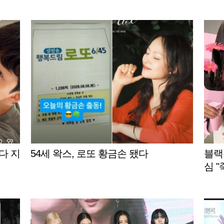
 다 지
54세 왁스, 로또 황금손 됐다
블랙
심 