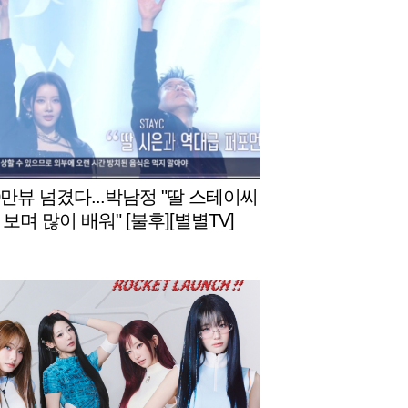
0만뷰 넘겼다...박남정 "딸 스테이씨
보며 많이 배워" [불후][별별TV]