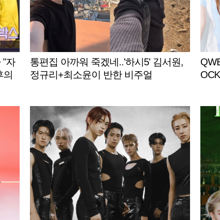
 "자
통편집 아까워 죽겠네..'하시5' 김서원,
QWE
후의
정규리+최소윤이 반한 비주얼
OCK
우주