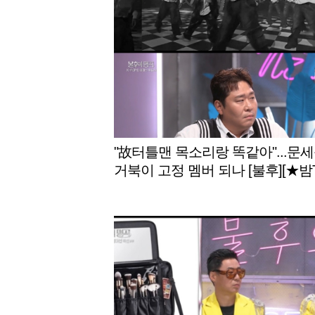
"故터틀맨 목소리랑 똑같아"...문세
거북이 고정 멤버 되나 [불후][★밤T
w]