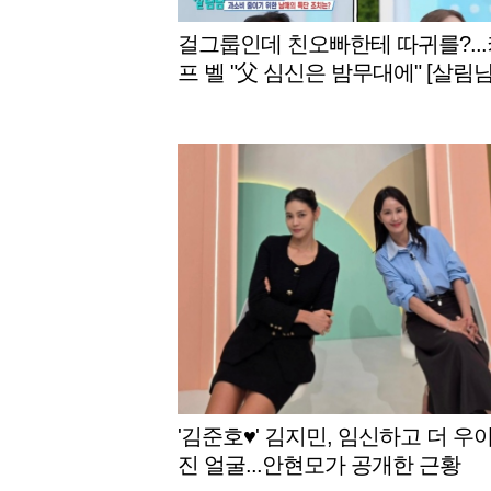
걸그룹인데 친오빠한테 따귀를?..
프 벨 "父 심신은 밤무대에" [살림남
별TV]
'김준호♥' 김지민, 임신하고 더 우
진 얼굴...안현모가 공개한 근황