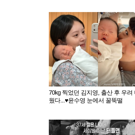
70kg 찍었던 김지영, 출산 후 우려
웠다...♥윤수영 눈에서 꿀뚝떨