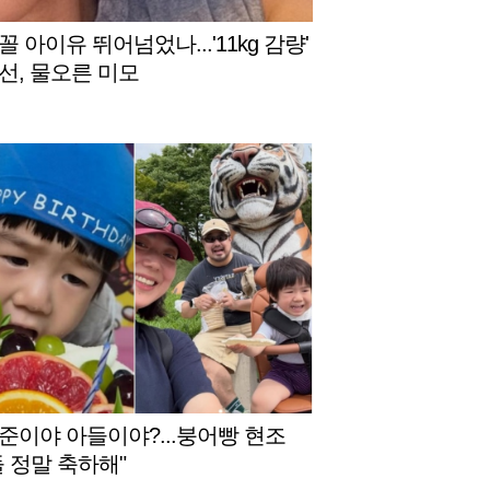
 아이유 뛰어넘었나...'11kg 감량'
선, 물오른 미모
준이야 아들이야?...붕어빵 현조
돌 정말 축하해"