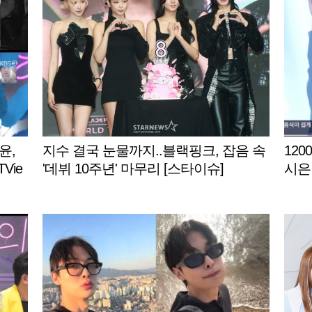
윤,
지수 결국 눈물까지..블랙핑크, 잡음 속
120
Vie
'데뷔 10주년' 마무리 [스타이슈]
시은 