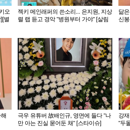
.키오
젝키 메인래퍼의 쓴소리... 은지원, 지상
닮은꼴
][별
렬 랩 듣고 경악 "병원부터 가야" [살림
신봉
남]
아해
극우 유튜버 故배인규, 영면에 들다 "나
강재
만 아는 진실 묻어둔 채" [스타이슈]
"두