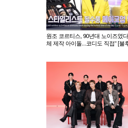
원조 코르티스, 90년대 노이즈였다
체 제작 아이돌...코디도 직접" [불
명곡]