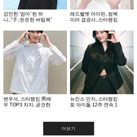
강인한 '엄마' 된 하
레드벨벳 아이린, 컴백
니.."子, 든든한 버팀목"
이어 겹경사..스타랭킹
[사랑이 온다]
女 아이돌 2위
변우석, 스타랭킹 男배
뉴진스 민지, 스타랭킹
우 TOP3 차지..굳건한
女 아이돌 12주 연속 1
인기 자랑
위 '쾌거'
더보기