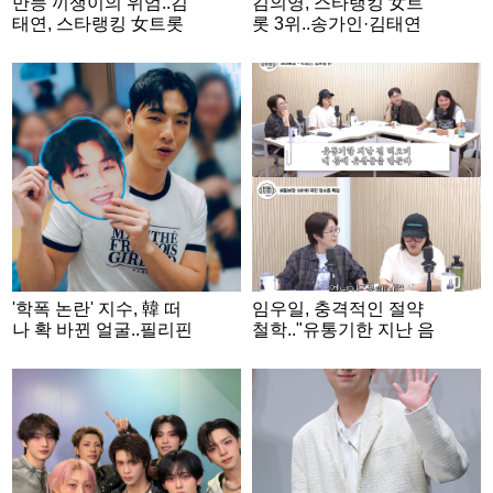
만능 끼쟁이의 위엄..김
김의영, 스타랭킹 女트
태연, 스타랭킹 女트롯
롯 3위..송가인·김태연
2위
과 TOP3
'학폭 논란' 지수, 韓 떠
임우일, 충격적인 절약
나 확 바뀐 얼굴..필리핀
철학.."유통기한 지난 음
쇼핑몰서 포착 [스타이
식, 몸에 유산균 만들어"
슈]
('비밀보장')