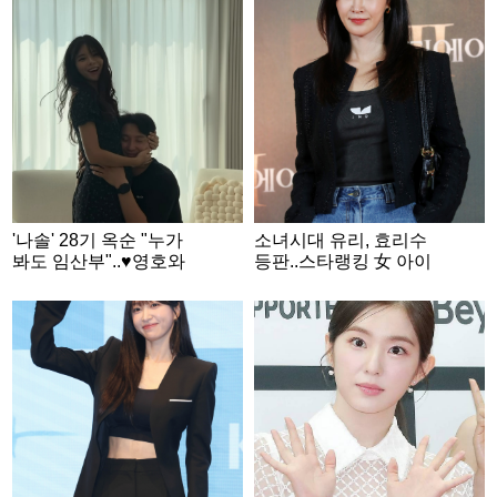
'나솔' 28기 옥순 "누가
소녀시대 유리, 효리수
봐도 임산부"..♥영호와
등판..스타랭킹 女 아이
입맞춤 '달달' 일상
돌 3위