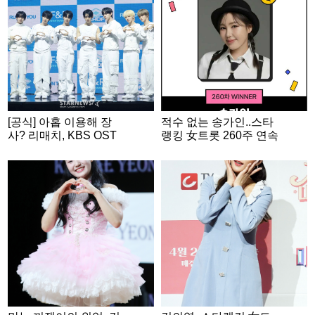
[공식] 아홉 이용해 장
적수 없는 송가인..스타
사? 리매치, KBS OST
랭킹 女트롯 260주 연속
투표 사기 논란 인정
1위