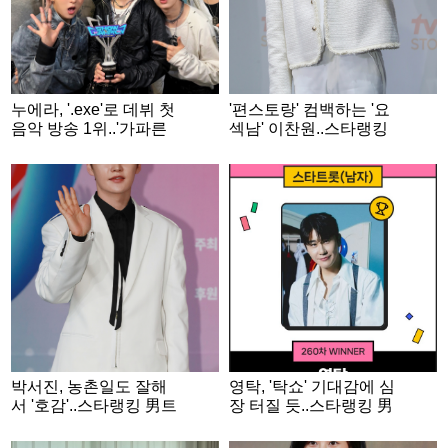
누에라, '.exe'로 데뷔 첫
'편스토랑' 컴백하는 '요
음악 방송 1위..'가파른
섹남' 이찬원..스타랭킹
상승세'
男트롯 '3위'
박서진, 농촌일도 잘해
영탁, '탁쇼' 기대감에 심
서 '호감'..스타랭킹 男트
장 터질 듯..스타랭킹 男
롯 '2위'
트롯 '1위'