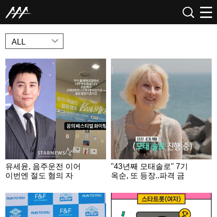
NEWS
ALL
유세윤, 음주운전 이어
"43년째 모태솔로" 7기
이번엔 절도 혐의 자
옥순, 또 등장..파격 금
수.."부끄럽습니다" [스
발 후 '삼수 도전' [나솔
타이슈]
사계]