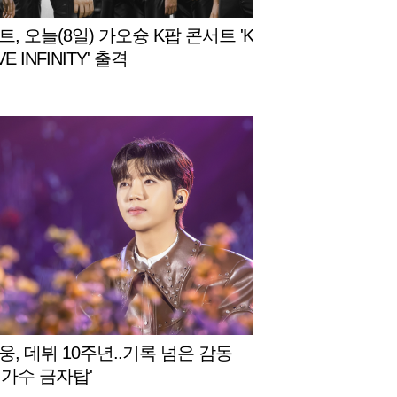
, 오늘(8일) 가오슝 K팝 콘서트 'K
VE INFINITY' 출격
웅, 데뷔 10주년..기록 넘은 감동
민가수 금자탑'