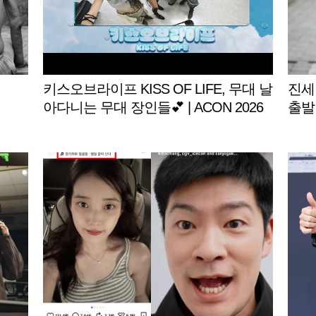
키스오브라이프 KISS OF LIFE, 무대 날
진세
아다니는 무대 장인들💕 | ACON 2026
출발
밸런스게임|‘Would you rather’ game | E
NG SUB #ACON2026