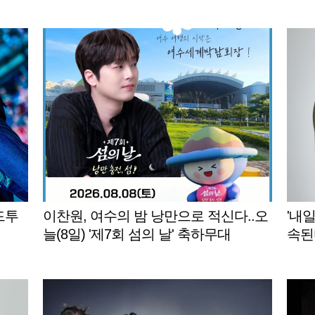
드투
이찬원, 여수의 밤 낭만으로 적신다..오
'내일
늘(8일) '제7회 섬의 날' 축하무대
속된다
L인