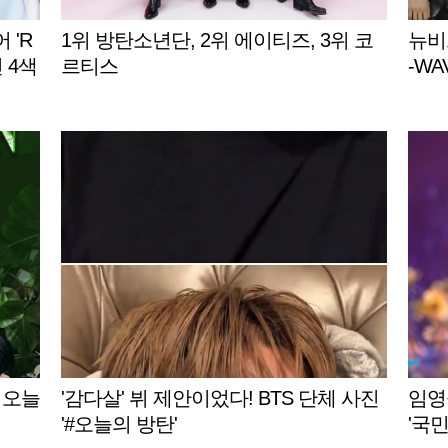
 'R
1위 방탄소년단, 2위 에이티즈, 3위 코
뉴비트
인 4색
르티스
-WA
 오늘
'감다살' 뷔 제안이었다! BTS 단체 사진
임영
'#오늘의 방탄'
'국