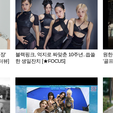
장'
블랙핑크, 억지로 짜맞춘 10주년..씁쓸
원한
터뷰]
한 생일잔치 [★FOCUS]
'골프