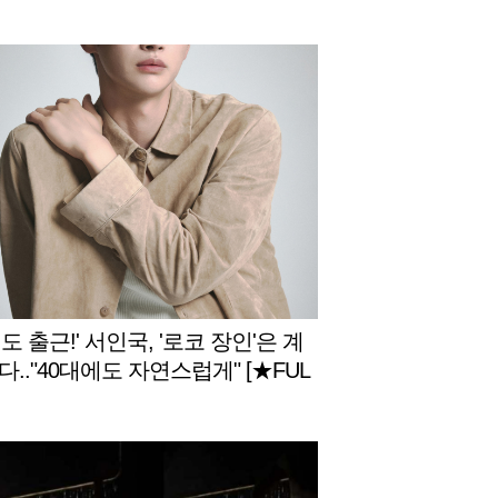
도 출근!' 서인국, '로코 장인'은 계
.."40대에도 자연스럽게" [★FUL
터뷰]