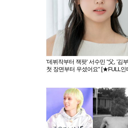
'데뷔작부터 잭팟' 서수민 "父, '김부
첫 장면부터 우셨어요" [★FULL인