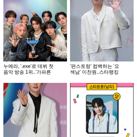
누에라, '.exe'로 데뷔 첫
'편스토랑' 컴백하는 '요
음악 방송 1위..'가파른
섹남' 이찬원..스타랭킹
상승세'
男트롯 '3위'