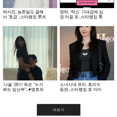
박서진, 농촌일도 잘해
영탁, '탁쇼' 기대감에 심
서 '호감'..스타랭킹 男트
장 터질 듯..스타랭킹 男
롯 '2위'
트롯 '1위'
'나솔' 28기 옥순 "누가
소녀시대 유리, 효리수
봐도 임산부"..♥영호와
등판..스타랭킹 女 아이
입맞춤 '달달' 일상
돌 3위
더보기