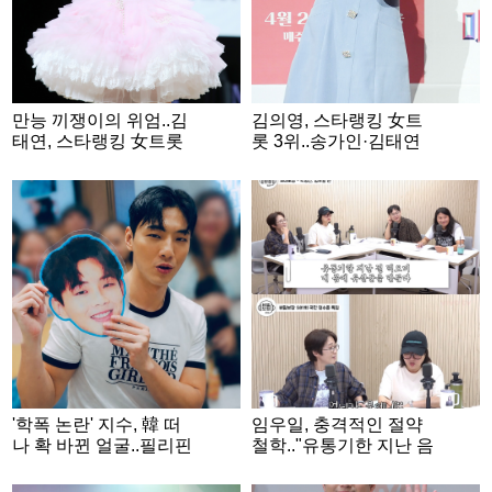
만능 끼쟁이의 위엄..김
김의영, 스타랭킹 女트
태연, 스타랭킹 女트롯
롯 3위..송가인·김태연
2위
과 TOP3
'학폭 논란' 지수, 韓 떠
임우일, 충격적인 절약
나 확 바뀐 얼굴..필리핀
철학.."유통기한 지난 음
쇼핑몰서 포착 [스타이
식, 몸에 유산균 만들어"
슈]
('비밀보장')