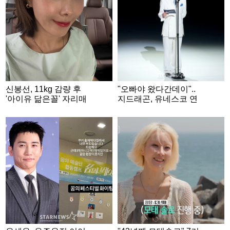
신봉선, 11kg 감량 후
"오빠야 왔다간데이"..
'아이유 닮은꼴' 자리매
지드래곤, 유네스코 연
김..완벽한 V라인
설 마치고 남긴 한마디
[스타이슈]