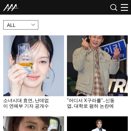
NEWS
ALL
소녀시대 효연, 난데없
"어디서 X구라를"..신동
이 연예부 기자 공개수
엽, 대학로 폄하 논란에
배.."집 주소 삽니다" [스
결국 사과문 [종합]
타이슈]