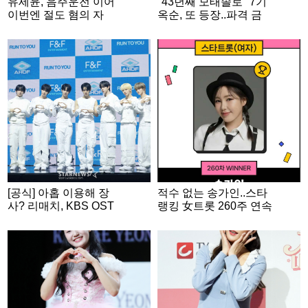
유세윤, 음주운전 이어
"43년째 모태솔로" 7기
이번엔 절도 혐의 자
옥순, 또 등장..파격 금
수.."부끄럽습니다" [스
발 후 '삼수 도전' [나솔
타이슈]
사계]
[공식] 아홉 이용해 장
적수 없는 송가인..스타
사? 리매치, KBS OST
랭킹 女트롯 260주 연속
투표 사기 논란 인정
1위