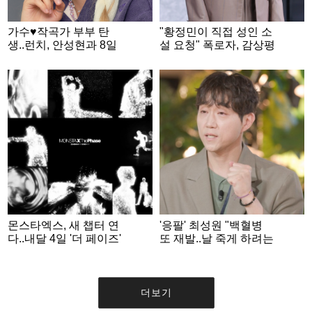
가수♥작곡가 부부 탄
"황정민이 직접 성인 소
생..런치, 안성현과 8일
설 요청" 폭로자, 감상평
결혼
녹취록도 공개 [스타이
슈]
몬스타엑스, 새 챕터 연
'응팔' 최성원 "백혈병
다..내달 4일 '더 페이즈'
또 재발..날 죽게 하려는
발매 확정
건가 싶었다" [해피투게
더]
더보기