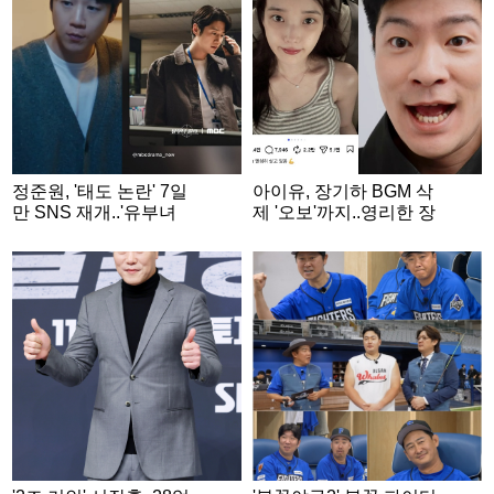
정준원, '태도 논란' 7일
아이유, 장기하 BGM 삭
만 SNS 재개..'유부녀
제 '오보'까지..영리한 장
킬러' 수줍게 홍보 [스타
기하는 '단편영화 홍보'
이슈]
SNS 게재 [스타이슈]