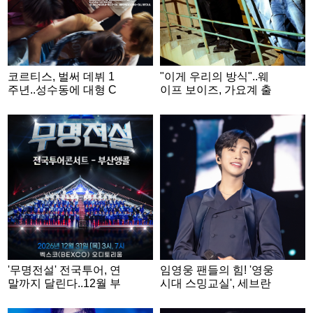
코르티스, 벌써 데뷔 1
"이게 우리의 방식"..웨
주년..성수동에 대형 C
이프 보이즈, 가요계 출
ORTIS Ball 뜬다
사표
'무명전설' 전국투어, 연
임영웅 팬들의 힘! '영웅
말까지 달린다..12월 부
시대 스밍교실', 세브란
산 앙코르 콘서트 확정
스 재활병원에 808만원
기부