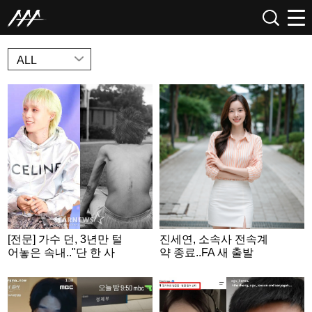
NEWS
ALL
[전문] 가수 던, 3년만 털
진세연, 소속사 전속계
어놓은 속내.."단 한 사
약 종료..FA 새 출발
람에게만 닿더라도"