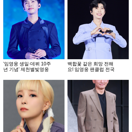
'임영웅 생일·데뷔 10주
백합꽃 같은 희망 전해
년 기념' 제천별빛영웅
요! 임영웅 팬클럽 전국
시대, 취약계층 위한 성
영웅시대, 데뷔 10주년
금 600만원 제천시에 기
기념 '웅드림장학금' 네
탁
번째 꽃밭