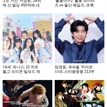
'2조 거인' 서장훈, 28억
'불꽃야구2' 불꽃 파이터
에 산 빌딩 450억에 내
즈 vs 울산 웨일즈, 초특
놨다..280억대 차익 [스
급 빅매치
타이슈]
'대세' 유니스, 日 차트
임영웅, 계속될 '히어로'
뚫고 오리콘·빌보드 재
시대..스타왕중왕 213주
팬까지 올킬
째 1위 '굳건'