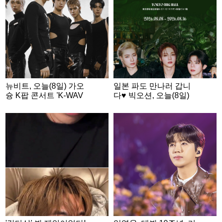
뉴비트, 오늘(8일) 가오
일본 파도 만나러 갑니
슝 K팝 콘서트 'K-WAV
다♥ 빅오션, 오늘(8일)
E INFINITY' 출격
日 팬미팅