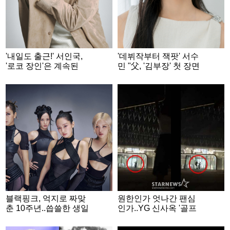
'내일도 출근!' 서인국,
'데뷔작부터 잭팟' 서수
'로코 장인'은 계속된
민 "父, '김부장' 첫 장면
다.."40대에도 자연스럽
부터 우셨어요" [★FUL
게" [★FULL인터뷰]
L인터뷰]
블랙핑크, 억지로 짜맞
원한인가 엇나간 팬심
춘 10주년..씁쓸한 생일
인가..YG 신사옥 '골프
잔치 [★FOCUS]
채 테러' 20대女 정체
[종합]