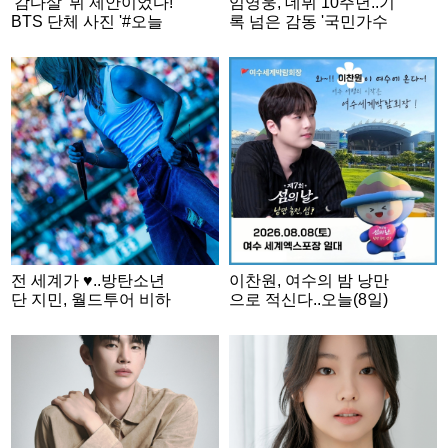
'감다살' 뷔 제안이었다!
임영웅, 데뷔 10주년..기
BTS 단체 사진 '#오늘
록 넘은 감동 '국민가수
의 방탄'
금자탑'
전 세계가 ♥..방탄소년
이찬원, 여수의 밤 낭만
단 지민, 월드투어 비하
으로 적신다..오늘(8일)
인드..빛나는 반전 매력
'제7회 섬의 날' 축하무
대