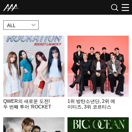
NEWS
ALL
QWER의 새로운 도전!
1위 방탄소년단, 2위 에
두 번째 투어 'ROCKET
이티즈, 3위 코르티스
LAUNCH' 포스터 공개..
4인 4색 우주인 변신