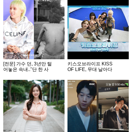
[전문] 가수 던, 3년만 털
키스오브라이프 KISS
어놓은 속내.."단 한 사
OF LIFE, 무대 날아다
람에게만 닿더라도"
니는 무대 장인들💕 | A
CON 2026 밸런스게
임|‘Would you rather’ g
ame | ENG SUB #ACO
N2026