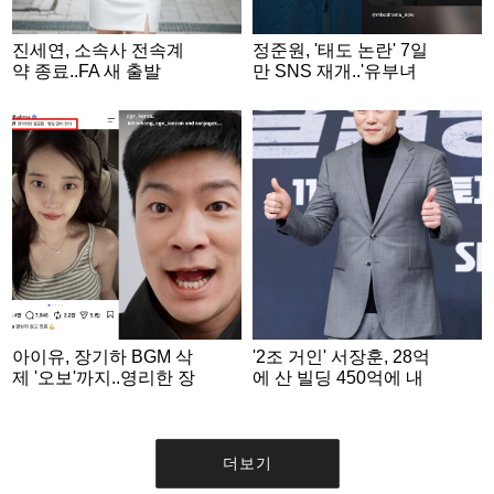
진세연, 소속사 전속계
정준원, '태도 논란' 7일
약 종료..FA 새 출발
만 SNS 재개..'유부녀
킬러' 수줍게 홍보 [스타
이슈]
아이유, 장기하 BGM 삭
'2조 거인' 서장훈, 28억
제 '오보'까지..영리한 장
에 산 빌딩 450억에 내
기하는 '단편영화 홍보'
놨다..280억대 차익 [스
SNS 게재 [스타이슈]
타이슈]
더보기