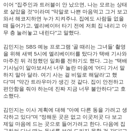
이어 "집주인과 트러블이 안 났으면, 나는 모르는 상태
로 살았을 것"이라며 "막말로 나쁜 마음먹고 그거 보고
와서 해코지하면 누가 지켜주냐. 집에도 사람들 없을
때 들어가고, 엘리베이터 타기 전에 저희 집 내리고 아
무 층 눌러놓고 내린다"고 말했다.
김민지는 SBS 예능 프로그램 '골 때리는 그녀들' 촬영
을 위해 새벽 5시에 엘리베이터를 탔다가 택배 기사와
마주친 뒤 걱정했던 일화를 전하기도 했다. 그는 "택배
기사님이 알아보셔서 너무 놀란 마음에 '어디 가서 말
하지 말아 달라. 여기 사는 걸 비밀로 해달라'고 했
다"며 "약간 트라우마가 생긴 것 같다. 집이 안전하고
편안함을 줘야 하는데 진짜 지금 너무 불안하다"고 호
소했다.
김민지는 이사 계획에 대해 "아예 다른 동을 가려고 생
각하고 있다"며 "정해둔 곳은 없고 이곳저곳 다 보고
제일 마음에 드는 곳으로 들어가려고 한다. 다음에 집
구하러 다닐 때는 동네를 보여 드리지 못할 것 같다"고