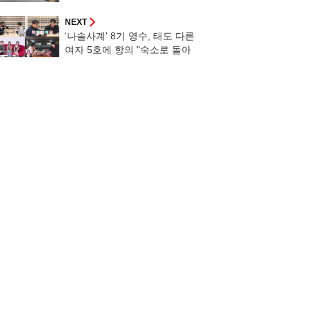
일 강아지" [나혼산]
NEXT
'나솔사계' 8기 영수, 태도 다른
여자 5호에 항의 "숙소로 돌아
가자"