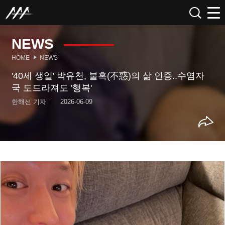
NEWS
HOME
NEWS
'40세 생일' 박유천, 불혹(不惑)의 삶 인증..수염자
국 도드라져도 '행복'
한해선 기자
2026-06-09