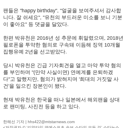
팬들은 "happy birthday", "얼굴을 보여주셔서 감사합
니다. 잘 쉬세요", "유천의 부드러운 미소를 보니 기분
이 좋아요" 등 댓글을 달았다.
한편 박유천은 2016년 성 추문에 휘말렸으며, 2018년
필로폰을 투약한 혐의로 구속돼 이듬해 징역 10개월
집행유예 2년을 선고받았다.
당시 박유천은 긴급 기자회견을 열고 마약 투약 혐의
를 부인하며 "(만약 사실이면) 연예계를 은퇴하겠
다"고 말했지만, 혐의가 밝혀지며 '희대의 거짓말 사
건'을 일으킨 장본인이 됐다.
현재 박유천은 한국을 떠나 일본에서 해외팬을 상대
로 팬미팅, 사진전 등을 하고 있다.
한해선 기자 |
hhs422@mtstarnews.com
<저작권자 © ‘리얼타임 연예스포츠 속보,스타의 모든 것’ 스타뉴스,