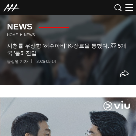
NEWS
HOME
NEWS
시청률 우상향 '허수아비' K-장르물 통했다..亞 5개
국 '톱5' 진입
윤성열 기자
2026-05-14