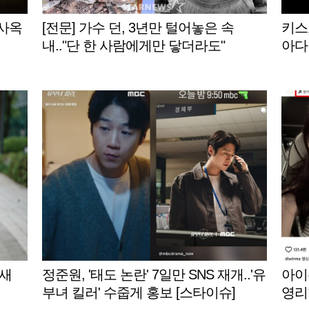
신사옥
[전문] 가수 던, 3년만 털어놓은 속
키스오
내.."단 한 사람에게만 닿더라도"
아다니
밸런스게
NG 
 새
정준원, '태도 논란' 7일만 SNS 재개..'유
아이유
부녀 킬러' 수줍게 홍보 [스타이슈]
영리