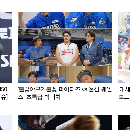
게재
450
'불꽃야구2' 불꽃 파이터즈 vs 울산 웨일
'대세
슈]
즈, 초특급 빅매치
보드