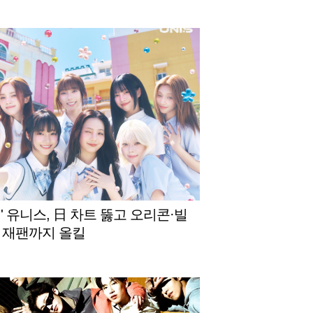
 [스타이슈]
' 유니스, 日 차트 뚫고 오리콘·빌
 재팬까지 올킬