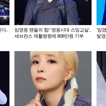
다..
임영웅 팬들의 힘! '영웅시대 스밍교실',
'임
세브란스 재활병원에 808만원 기부
빛영
원 