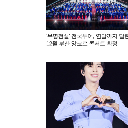
'무명전설' 전국투어, 연말까지 달린
12월 부산 앙코르 콘서트 확정