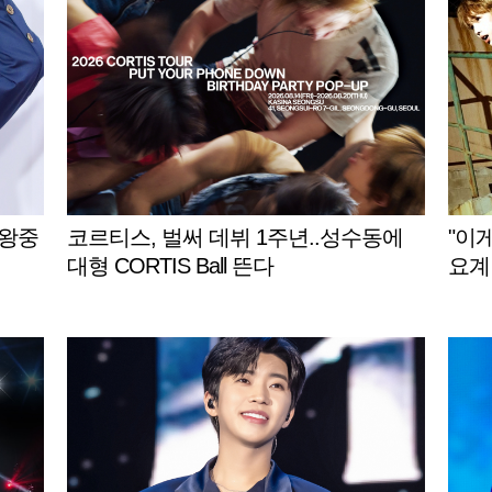
타왕중
코르티스, 벌써 데뷔 1주년..성수동에
"이
대형 CORTIS Ball 뜬다
요계