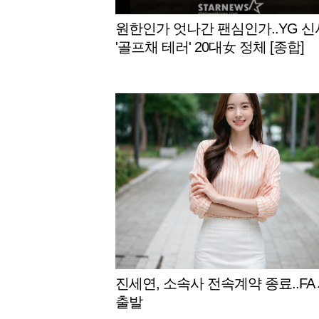
원한인가 엇나간 팬심인가..YG 
'골프채 테러' 20대女 정체 [종합]
진세연, 소속사 전속계약 종료..FA
출발