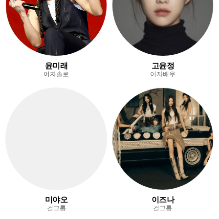
윤미래
고윤정
여자솔로
여자배우
미야오
이즈나
걸그룹
걸그룹