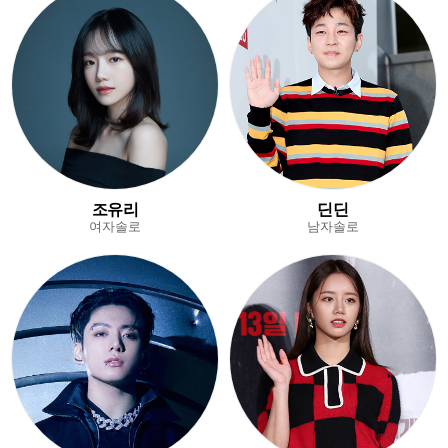
조유리
딘딘
여자솔로
남자솔로