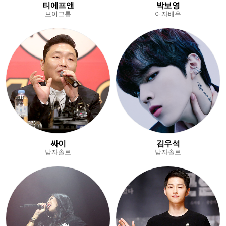
티에프앤
박보영
보이그룹
여자배우
싸이
김우석
남자솔로
남자솔로