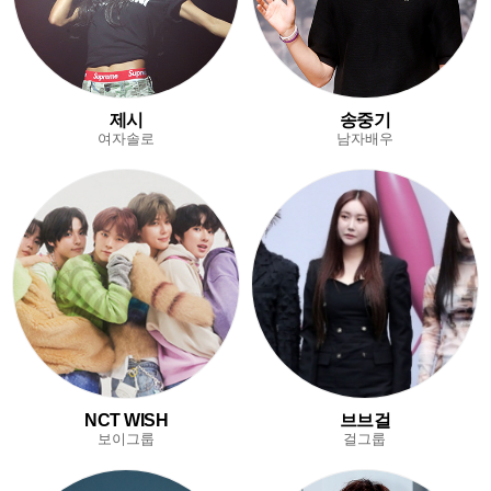
제시
송중기
여자솔로
남자배우
NCT WISH
브브걸
보이그룹
걸그룹