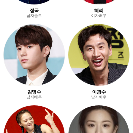
정국
혜리
남자솔로
여자배우
김명수
이광수
남자배우
남자배우